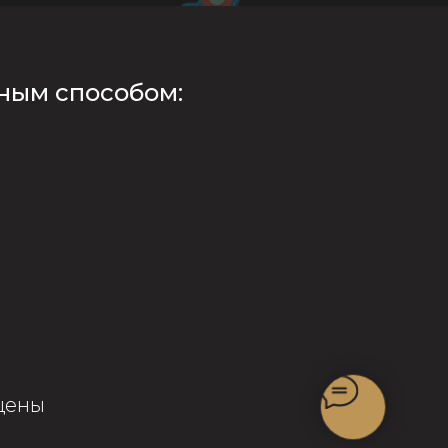
ным способом:
щены