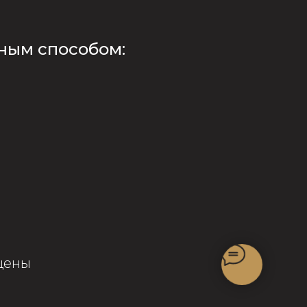
ным способом:
щены