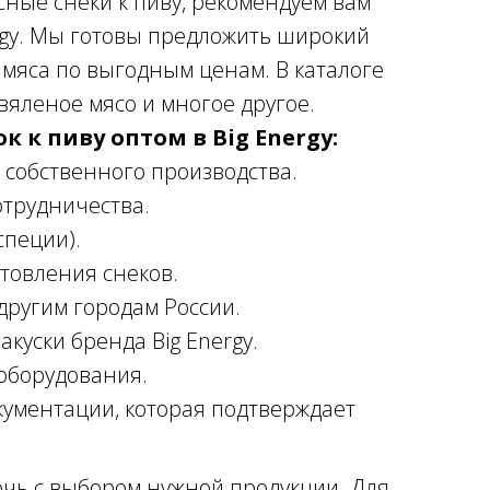
сные снеки к пиву, рекомендуем вам
rgy. Мы готовы предложить широкий
 мяса по выгодным ценам. В каталоге
вяленое мясо и многое другое.
 к пиву оптом в Big Energy:
собственного производства.
отрудничества.
специи).
товления снеков.
 другим городам России.
куски бренда Big Energy.
оборудования.
кументации, которая подтверждает
чь с выбором нужной продукции. Для