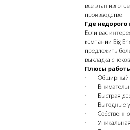
все этап изгот
производстве.
Где недорого 
Если вас интере
компании Big En
предложить бол
выкладка снеков
Плюсы работы 
· Обширный кат
· Внимательны
· Быстрая дост
· Выгодные усл
· Собственное 
· Уникальная 