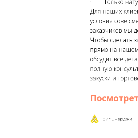
· Только натур
Для наших клие
условия сове см
заказчиков мы д
Чтобы сделать з
прямо на нашем 
обсудит все дет
полную консульт
закуски и торго
Посмотрет
Биг Энерджи