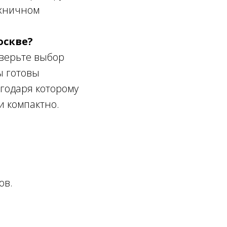
ехничном
оскве?
оверьте выбор
ы готовы
годаря которому
и компактно.
.
ов.