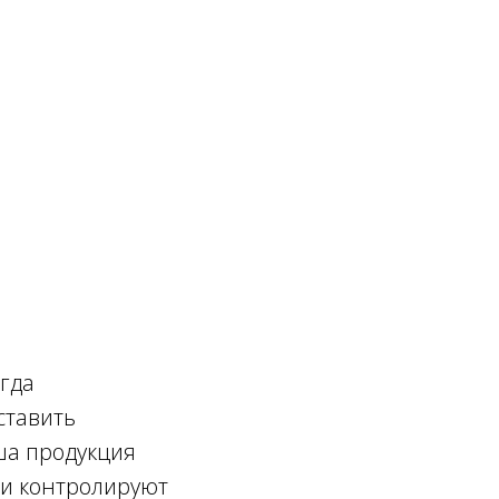
огда
ставить
ша продукция
ии контролируют